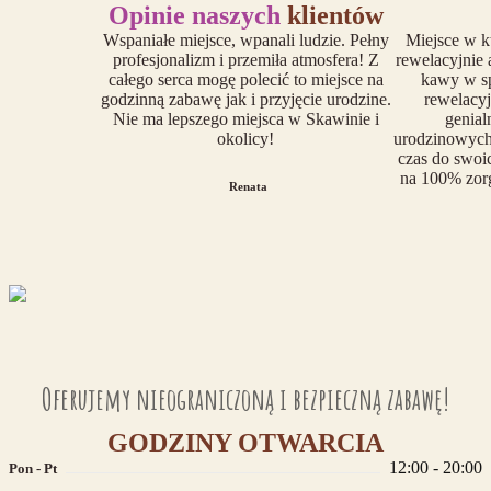
Opinie
naszych
klientów
Wspaniałe miejsce, wpanali ludzie. Pełny
Miejsce w k
profesjonalizm i przemiła atmosfera! Z
rewelacyjnie
całego serca mogę polecić to miejsce na
kawy w sp
godzinną zabawę jak i przyjęcie urodzine.
rewelacyj
Nie ma lepszego miejsca w Skawinie i
genial
okolicy!
urodzinowych 
czas do swoic
na 100% zorg
Renata
Oferujemy nieograniczoną i bezpieczną zabawę!
GODZINY
OTWARCIA
12:00 - 20:00
Pon - Pt